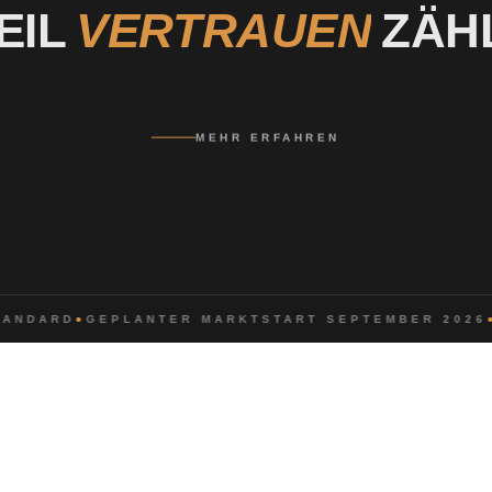
EIL
VERTRAUEN
ZÄH
MEHR ERFAHREN
ARD
●
GEPLANTER MARKTSTART SEPTEMBER 2026
●
HAL