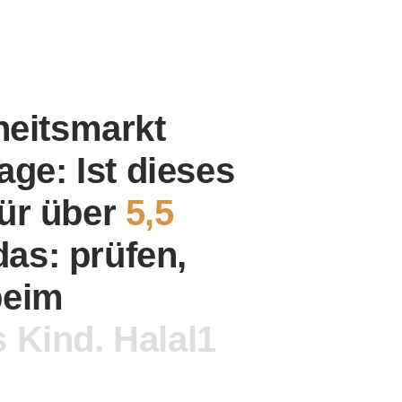
eitsmarkt
age:
Ist
dieses
ür
über
5,5
das:
prüfen,
beim
s
Kind.
Halal1