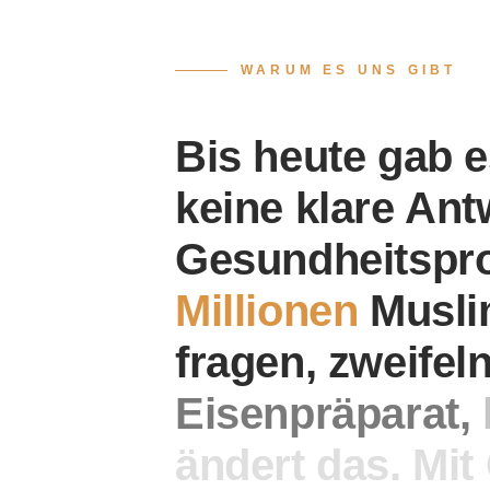
WARUM ES UNS GIBT
Bis
heute
gab
e
keine
klare
Ant
Gesundheitspr
Millionen
Musl
fragen,
zweifel
Eisenpräparat,
ändert
das.
Mit