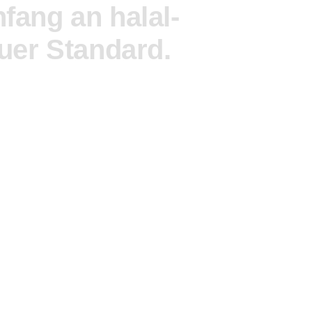
nfang
an
halal-
uer
Standard.