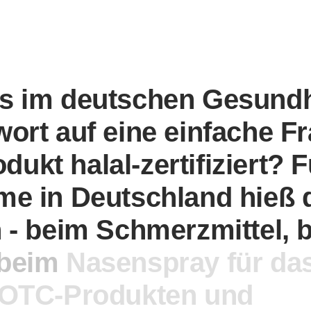
s
im
deutschen
Gesundh
wort
auf
eine
einfache
Fr
odukt
halal-zertifiziert?
F
ime
in
Deutschland
hieß
n
-
beim
Schmerzmittel,
beim
Nasenspray
für
da
OTC-Produkten
und