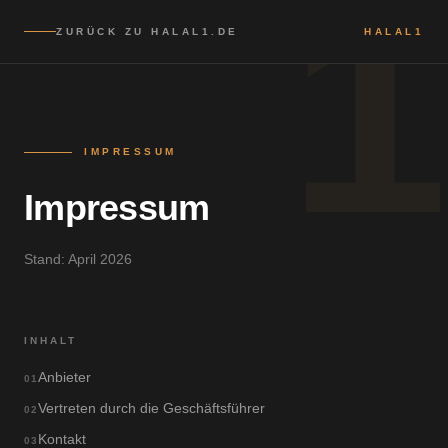
1
ZURÜCK ZU HALAL1.DE
HALAL1
IMPRESSUM
Impressum
Stand
:
April 2026
INHALT
Anbieter
01
Vertreten durch die Geschäftsführer
02
Kontakt
03